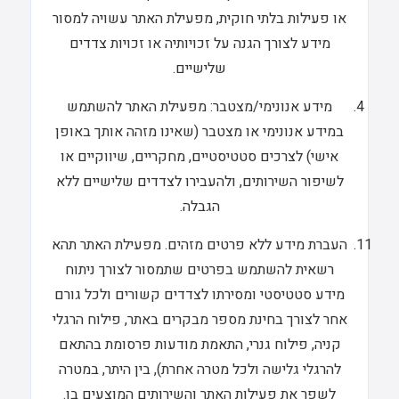
או פעילות בלתי חוקית, מפעילת האתר עשויה למסור
מידע לצורך הגנה על זכויותיה או זכויות צדדים
שלישיים.
מידע אנונימי/מצטבר: מפעילת האתר להשתמש
במידע אנונימי או מצטבר (שאינו מזהה אותך באופן
אישי) לצרכים סטטיסטיים, מחקריים, שיווקיים או
לשיפור השירותים, ולהעבירו לצדדים שלישיים ללא
הגבלה.
העברת מידע ללא פרטים מזהים. מפעילת האתר תהא
רשאית להשתמש בפרטים שתמסור לצורך ניתוח
מידע סטטיסטי ומסירתו לצדדים קשורים ולכל גורם
אחר לצורך בחינת מספר מבקרים באתר, פילוח הרגלי
קניה, פילוח גנרי, התאמת מודעות פרסומת בהתאם
להרגלי גלישה ולכל מטרה אחרת), בין היתר, במטרה
לשפר את פעילות האתר והשירותים המוצעים בו.